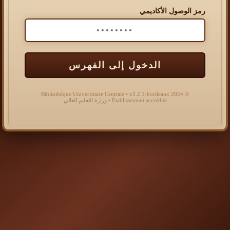
رمز الوصول الأكاديمي
الدخول إلى الفهرس
© 2024 Bibliothèque Universitaire Centrale • v3.2.1-bordeaux
Établissement accrédité • وزارة التعليم العالي