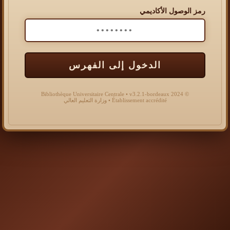
رمز الوصول الأكاديمي
الدخول إلى الفهرس
© 2024 Bibliothèque Universitaire Centrale • v3.2.1-bordeaux
Établissement accrédité • وزارة التعليم العالي