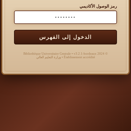
رمز الوصول الأكاديمي
الدخول إلى الفهرس
© 2024 Bibliothèque Universitaire Centrale • v3.2.1-bordeaux
Établissement accrédité • وزارة التعليم العالي