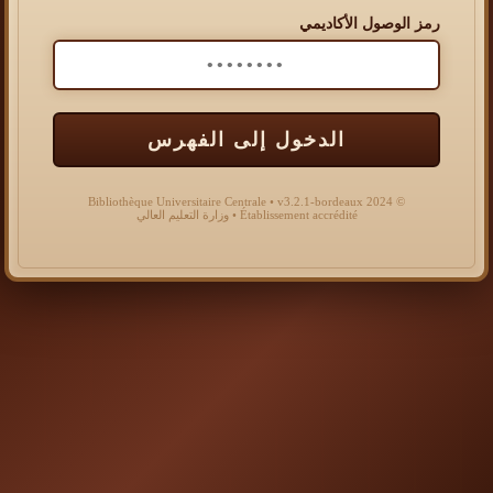
رمز الوصول الأكاديمي
الدخول إلى الفهرس
© 2024 Bibliothèque Universitaire Centrale • v3.2.1-bordeaux
Établissement accrédité • وزارة التعليم العالي