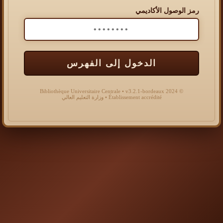
رمز الوصول الأكاديمي
الدخول إلى الفهرس
© 2024 Bibliothèque Universitaire Centrale • v3.2.1-bordeaux
Établissement accrédité • وزارة التعليم العالي