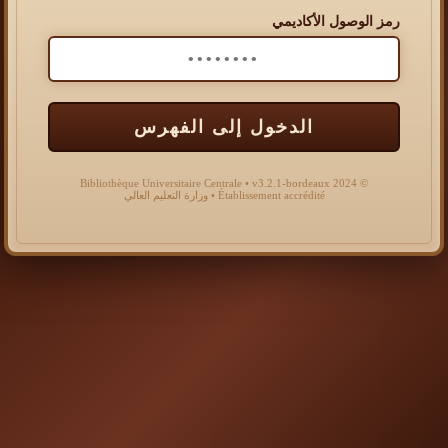
رمز الوصول الأكاديمي
الدخول إلى الفهرس
© 2024 Bibliothèque Universitaire Centrale • v3.2.1-bordeaux
Établissement accrédité • وزارة التعليم العالي