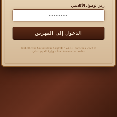
رمز الوصول الأكاديمي
الدخول إلى الفهرس
© 2024 Bibliothèque Universitaire Centrale • v3.2.1-bordeaux
Établissement accrédité • وزارة التعليم العالي