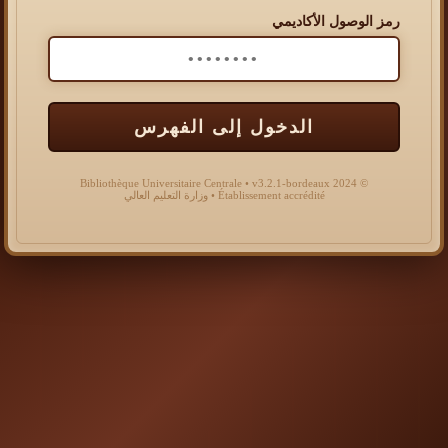
رمز الوصول الأكاديمي
الدخول إلى الفهرس
© 2024 Bibliothèque Universitaire Centrale • v3.2.1-bordeaux
Établissement accrédité • وزارة التعليم العالي