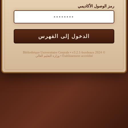
رمز الوصول الأكاديمي
الدخول إلى الفهرس
© 2024 Bibliothèque Universitaire Centrale • v3.2.1-bordeaux
Établissement accrédité • وزارة التعليم العالي