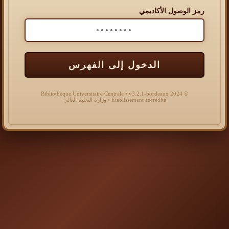
رمز الوصول الأكاديمي
الدخول إلى الفهرس
© 2024 Bibliothèque Universitaire Centrale • v3.2.1-bordeaux
Établissement accrédité • وزارة التعليم العالي