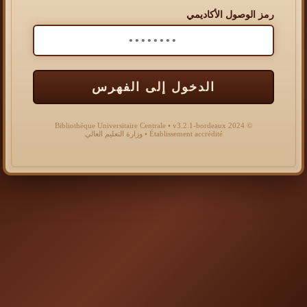
رمز الوصول الأكاديمي
الدخول إلى الفهرس
© 2024 Bibliothèque Universitaire Centrale • v3.2.1-bordeaux
Établissement accrédité • وزارة التعليم العالي