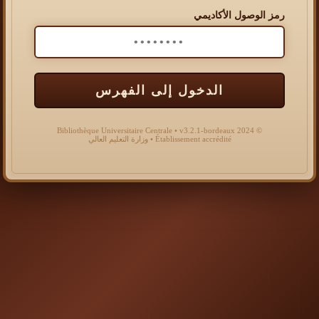
رمز الوصول الأكاديمي
الدخول إلى الفهرس
© 2024 Bibliothèque Universitaire Centrale • v3.2.1-bordeaux
Établissement accrédité • وزارة التعليم العالي