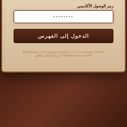
رمز الوصول الأكاديمي
الدخول إلى الفهرس
© 2024 Bibliothèque Universitaire Centrale • v3.2.1-bordeaux
Établissement accrédité • وزارة التعليم العالي