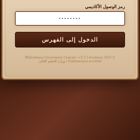
رمز الوصول الأكاديمي
الدخول إلى الفهرس
© 2024 Bibliothèque Universitaire Centrale • v3.2.1-bordeaux
Établissement accrédité • وزارة التعليم العالي