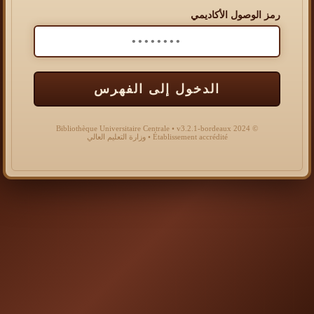
رمز الوصول الأكاديمي
الدخول إلى الفهرس
© 2024 Bibliothèque Universitaire Centrale • v3.2.1-bordeaux
Établissement accrédité • وزارة التعليم العالي