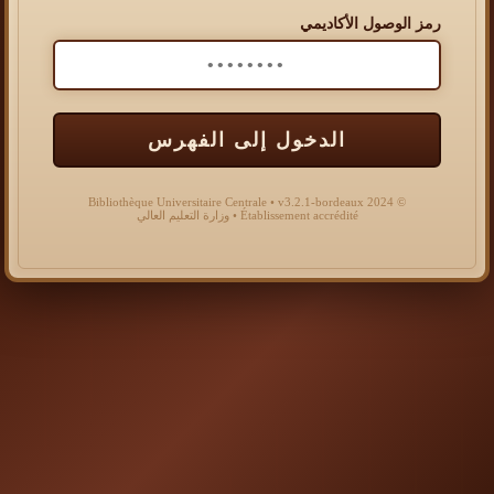
رمز الوصول الأكاديمي
الدخول إلى الفهرس
© 2024 Bibliothèque Universitaire Centrale • v3.2.1-bordeaux
Établissement accrédité • وزارة التعليم العالي