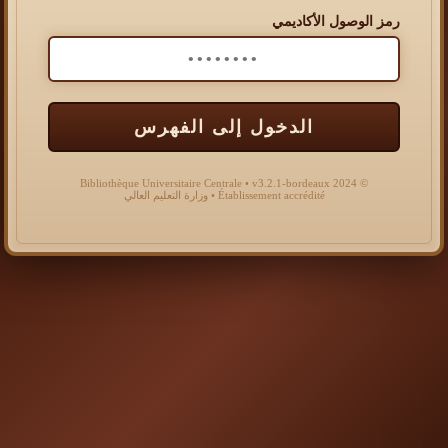
رمز الوصول الأكاديمي
الدخول إلى الفهرس
© 2024 Bibliothèque Universitaire Centrale • v3.2.1-bordeaux
Établissement accrédité • وزارة التعليم العالي