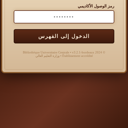
رمز الوصول الأكاديمي
الدخول إلى الفهرس
© 2024 Bibliothèque Universitaire Centrale • v3.2.1-bordeaux
Établissement accrédité • وزارة التعليم العالي