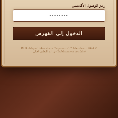
رمز الوصول الأكاديمي
الدخول إلى الفهرس
© 2024 Bibliothèque Universitaire Centrale • v3.2.1-bordeaux
Établissement accrédité • وزارة التعليم العالي