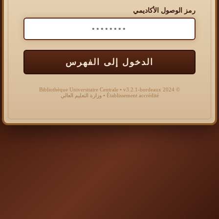
رمز الوصول الأكاديمي
الدخول إلى الفهرس
© 2024 Bibliothèque Universitaire Centrale • v3.2.1-bordeaux
Établissement accrédité • وزارة التعليم العالي