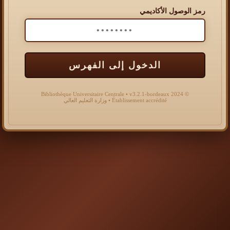
رمز الوصول الأكاديمي
الدخول إلى الفهرس
© 2024 Bibliothèque Universitaire Centrale • v3.2.1-bordeaux
Établissement accrédité • وزارة التعليم العالي