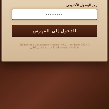
رمز الوصول الأكاديمي
الدخول إلى الفهرس
© 2024 Bibliothèque Universitaire Centrale • v3.2.1-bordeaux
Établissement accrédité • وزارة التعليم العالي