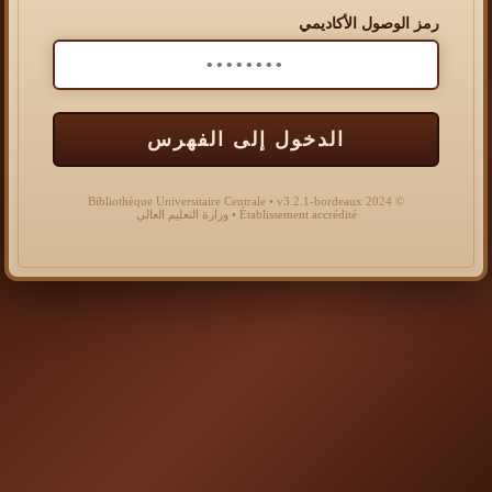
رمز الوصول الأكاديمي
الدخول إلى الفهرس
© 2024 Bibliothèque Universitaire Centrale • v3.2.1-bordeaux
Établissement accrédité • وزارة التعليم العالي