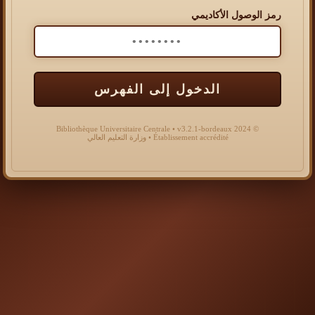
رمز الوصول الأكاديمي
الدخول إلى الفهرس
© 2024 Bibliothèque Universitaire Centrale • v3.2.1-bordeaux
Établissement accrédité • وزارة التعليم العالي