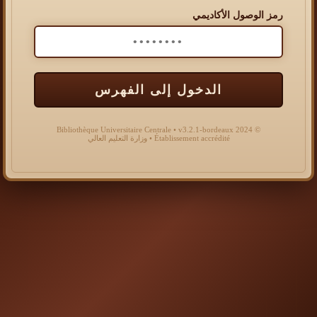
رمز الوصول الأكاديمي
الدخول إلى الفهرس
© 2024 Bibliothèque Universitaire Centrale • v3.2.1-bordeaux
Établissement accrédité • وزارة التعليم العالي